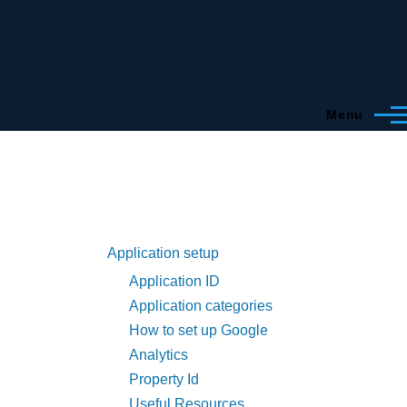
Menu
Application setup
Application ID
Application categories
How to set up Google
Analytics
Property Id
Useful Resources