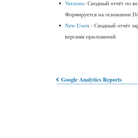
Versions
- Сводный отчёт по в
Формируется на основании 
New User
s - Сводный отчёт з
версиям приложений
Google Analytics Reports
Book
traversal
links